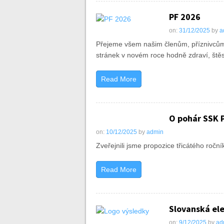
PF 2026
on:
31/12/2025
by
a
Přejeme všem našim členům, příznivcům
stránek v novém roce hodně zdraví, štěst
Read More
O pohár SSK P
on:
10/12/2025
by
admin
Zveřejnili jsme propozice třicátého roč
Read More
Slovanská ele
on:
9/12/2025
by
ad