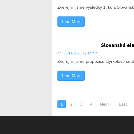
Zveřejnili jsme výsledky 1. kola Slovansk
Read More
Slovanská ele
on:
30/11/2025
by
admin
Zveřejnili jsme propozice čtyřkolové so
Read More
1
2
3
4
Next ›
Last »