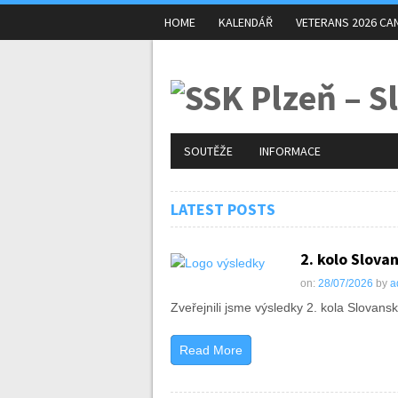
HOME
KALENDÁŘ
VETERANS 2026 CA
SOUTĚŽE
INFORMACE
LATEST POSTS
2. kolo Slovan
on:
28/07/2026
by
a
Zveřejnili jsme výsledky 2. kola Slovansk
Read More