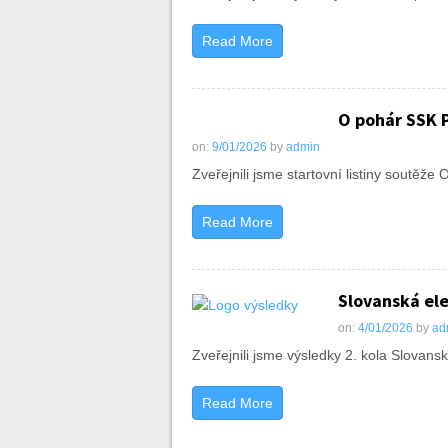
Read More
O pohár SSK P
on:
9/01/2026
by
admin
Zveřejnili jsme startovní listiny soutěž
Read More
Slovanská ele
on:
4/01/2026
by
ad
Zveřejnili jsme výsledky 2. kola Slovansk
Read More