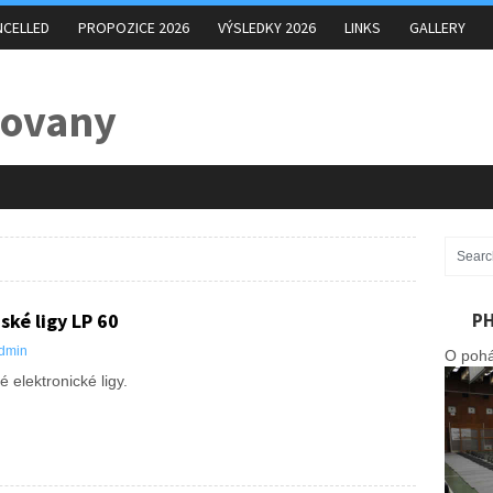
NCELLED
PROPOZICE 2026
VÝSLEDKY 2026
LINKS
GALLERY
ské ligy LP 60
P
dmin
O pohá
é elektronické ligy.